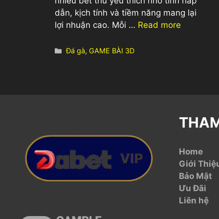
nhiều bet thủ yêu thích nhờ tính hấp
dẫn, kịch tính và tiềm năng mang lại
lợi nhuận cao. Mỗi …
Read more
Categories
Đá gà
,
GAME BÀI 3D
THAM
Home
Giới Thiệ
Bảo Mật
Ưu Đãi
Liên hệ