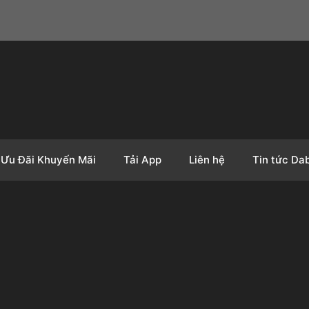
Ưu Đãi Khuyến Mãi
Tải App
Liên hệ
Tin tức Da