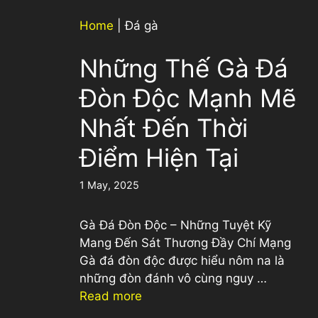
Home
|
Đá gà
Những Thế Gà Đá
Đòn Độc Mạnh Mẽ
Nhất Đến Thời
Điểm Hiện Tại
1 May, 2025
Gà Đá Đòn Độc – Những Tuyệt Kỹ
Mang Đến Sát Thương Đầy Chí Mạng
Gà đá đòn độc được hiểu nôm na là
những đòn đánh vô cùng nguy …
Read more