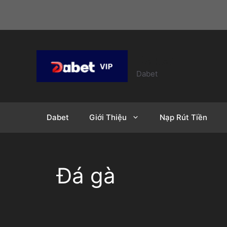
Skip
to
content
Dabet
Dabet
Dabet
Giới Thiệu
Nạp Rút Tiền
Đá gà