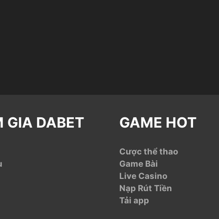
 GIA DABET
GAME HOT
Cược thể thao
u
Game Bài
Live Casino
Nạp Rút Tiền
Tải app