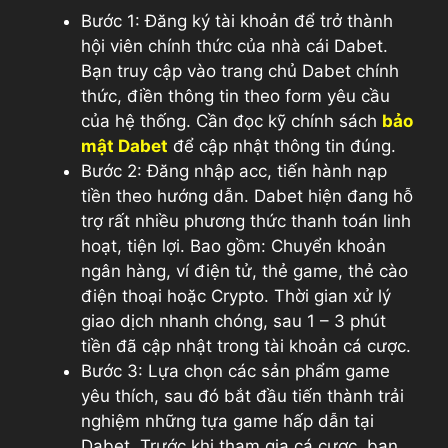
Bước 1: Đăng ký tài khoản để trở thành
hội viên chính thức của nhà cái Dabet.
Bạn truy cập vào trang chủ Dabet chính
thức, điền thông tin theo form yêu cầu
của hệ thống. Cần đọc kỹ chính sách
bảo
mật Dabet
để cập nhật thông tin đúng.
Bước 2: Đăng nhập acc, tiến hành nạp
tiền theo hướng dẫn. Dabet hiện đang hỗ
trợ rất nhiều phương thức thanh toán linh
hoạt, tiện lợi. Bao gồm: Chuyển khoản
ngân hàng, ví điện tử, thẻ game, thẻ cào
điện thoại hoặc Crypto. Thời gian xử lý
giao dịch nhanh chóng, sau 1 – 3 phút
tiền đã cập nhật trong tài khoản cá cược.
Bước 3: Lựa chọn các sản phẩm game
yêu thích, sau đó bắt đầu tiến thành trải
nghiệm những tựa game hấp dẫn tại
Dabet. Trước khi tham gia cá cược, bạn