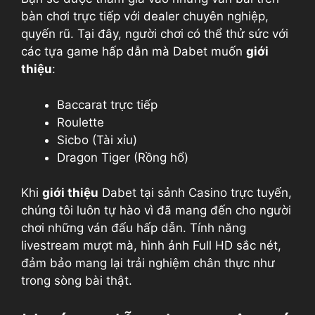
bàn chơi trực tiếp với dealer chuyên nghiệp,
quyến rũ. Tại đây, người chơi có thể thử sức với
các tựa game hấp dẫn mà Dabet muốn
giới
thiệu
:
Baccarat trực tiếp
Roulette
Sicbo (Tài xỉu)
Dragon Tiger (Rồng hổ)
Khi
giới thiệu
Dabet tại sảnh Casino trực tuyến,
chúng tôi luôn tự hào vì đã mang đến cho người
chơi những ván đấu hấp dẫn. Tính năng
livestream mượt mà, hình ảnh Full HD sắc nét,
đảm bảo mang lại trải nghiệm chân thực như
trong sòng bài thật.