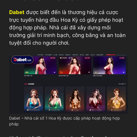
Dabet
được biết đến là thương hiệu cá cược
trực tuyến hàng đầu Hoa Kỳ có giấy phép hoạt
động hợp pháp. Nhà cái đã xây dựng môi
trường giải trí minh bạch, công bằng và an toàn
tuyệt đối cho người chơi.
Dabet – Nhà cái số 1 Hoa Kỳ được cấp phép hoạt động hợp
pháp