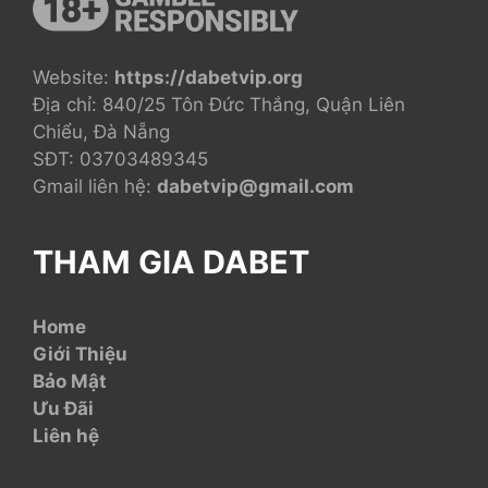
Website:
https://dabetvip.org
Địa chỉ: 840/25 Tôn Đức Thắng, Quận Liên
Chiểu, Đà Nẵng
SĐT: 03703489345
Gmail liên hệ:
dabetvip@gmail.com
THAM GIA DABET
Home
Giới Thiệu
Bảo Mật
Ưu Đãi
Liên hệ