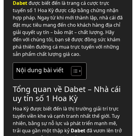
Dabet
được biết đến là trang cá cược trực
tuyến số 1 Hoa Kỳ được cấp bằng chứng nhận
hợp pháp. Ngay từ khi mới thành lập, nhà cái đã
đặt mục tiêu mang đến cho khách hàng địa chỉ
giải quyết uy tín – bảo mật – chất lượng. Hãy
đến với chúng tôi, bạn sẽ được đồng sức khám
phá thiên đường cá mua trực tuyến với những
sản phẩm chất lượng giá cao.
Nội dung bài viết
Tổng quan về Dabet – Nhà cái
uy tín số 1 Hoa Kỳ
Hoa Kỳ được biết đến là thị trường giải trí trực
tuyến viền khe và cạnh tranh nhất thế giới. Tuy
nhiên, bằng sự nỗ lực và phát triển mạnh mẽ,
trải qua gần một thập kỷ
Dabet
đã vươn lên trở