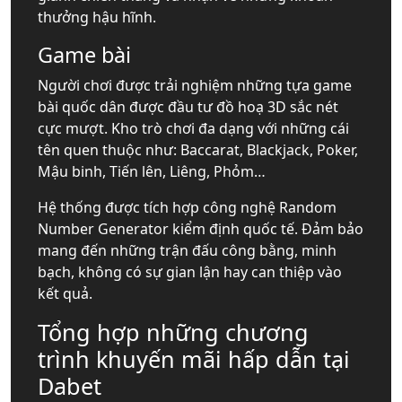
thưởng hậu hĩnh.
Game bài
Người chơi được trải nghiệm những tựa game
bài quốc dân được đầu tư đồ hoạ 3D sắc nét
cực mượt. Kho trò chơi đa dạng với những cái
tên quen thuộc như: Baccarat, Blackjack, Poker,
Mậu binh, Tiến lên, Liêng, Phỏm…
Hệ thống được tích hợp công nghệ Random
Number Generator kiểm định quốc tế. Đảm bảo
mang đến những trận đấu công bằng, minh
bạch, không có sự gian lận hay can thiệp vào
kết quả.
Tổng hợp những chương
trình khuyến mãi hấp dẫn tại
Dabet