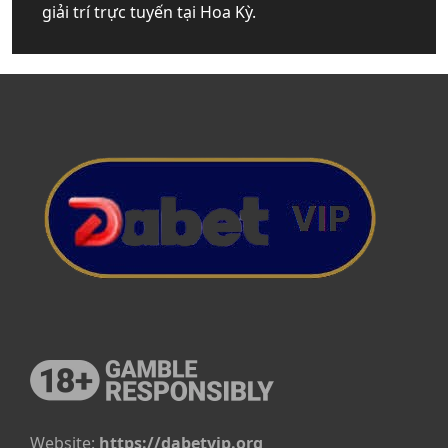
giải trí trực tuyến tại Hoa Kỳ.
Website:
https://dabetvip.org