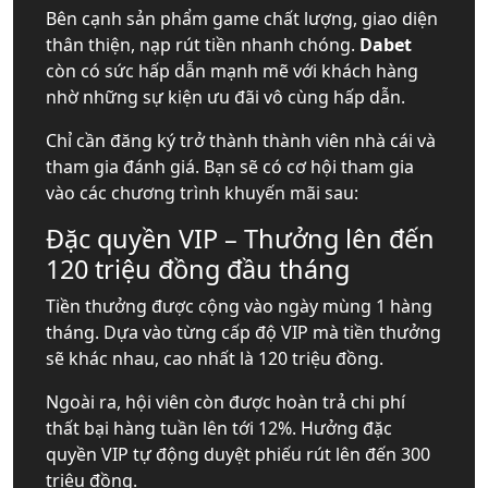
Bên cạnh sản phẩm game chất lượng, giao diện
thân thiện, nạp rút tiền nhanh chóng.
Dabet
còn có sức hấp dẫn mạnh mẽ với khách hàng
nhờ những sự kiện ưu đãi vô cùng hấp dẫn.
Chỉ cần đăng ký trở thành thành viên nhà cái và
tham gia đánh giá. Bạn sẽ có cơ hội tham gia
vào các chương trình khuyến mãi sau:
Đặc quyền VIP – Thưởng lên đến
120 triệu đồng đầu tháng
Tiền thưởng được cộng vào ngày mùng 1 hàng
tháng. Dựa vào từng cấp độ VIP mà tiền thưởng
sẽ khác nhau, cao nhất là 120 triệu đồng.
Ngoài ra, hội viên còn được hoàn trả chi phí
thất bại hàng tuần lên tới 12%. Hưởng đặc
quyền VIP tự động duyệt phiếu rút lên đến 300
triệu đồng.