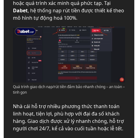
hoặc quá trình xác minh quá phức tạp. Tại
Dabet
, hệ thống nạp rút tiền được thiết kế theo
mô hình tự động hoá 100%.
Quá trình giao dịch nạp/rút tiền đảm bảo nhanh chóng – an toàn –
tinh gọn
Nhà cái hỗ trợ nhiều phương thức thanh toán
linh hoạt, tiện lợi, phù hợp với đại đa số khách
hàng. Giao dịch được xử lý nhanh chóng, hỗ trợ
người chơi 24/7, kể cả vào cuối tuần hoặc lễ tết.