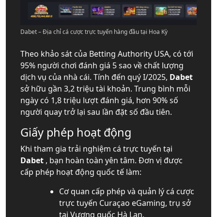
Dabet – Địa chỉ cá cược trực tuyến hàng đầu tại Hoa Kỳ
Theo khảo sát của Betting Authority USA, có tới
95% người chơi đánh giá 5 sao về chất lượng
dịch vụ của nhà cái. Tính đến quý I/2025,
Dabet
sở hữu gần 3,2 triệu tài khoản. Trung bình mỗi
ngày có 1,8 triệu lượt đánh giá, hơn 90% số
người quay trở lại sau lần đặt số đầu tiên.
Giấy phép hoạt động
Khi tham gia trải nghiệm cá trực tuyến tại
Dabet
, bạn hoàn toàn yên tâm. Đơn vị được
cấp phép hoạt động quốc tế làm:
Cơ quan cấp phép và quản lý cá cược
trực tuyến Curaçao eGaming, trụ sở
tại Vương quốc Hà Lan.