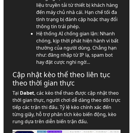
liệu truyền tải từ thiết bị khách hàng
đến máy chủ nhà cái. Hạn chế tối đa
tình trạng bị đánh cặp hoặc thay đổi
thông tin trái phép.
Hệ thống AI chống gian lận: Nhanh
chóng, kịp thời phát hiện hành vi bất
thường của người dùng. Chẳng hạn
như: đăng nhập từ IP lạ, spam bot
hay đặt cược nghi ngờ…
Cập nhật kèo thể theo liên tục
theo thời gian thực
Tại
Dabet
, các kèo thể thao được cập nhật theo
thời gian thực, người chơi dễ dàng theo dõi trực
tiếp các trận thi đấu. Tỷ lệ kèo chính xác đến
từng giây, hỗ trợ phân tích kèo biến động, kèo
rung dựa trên diễn biến trận đấu.