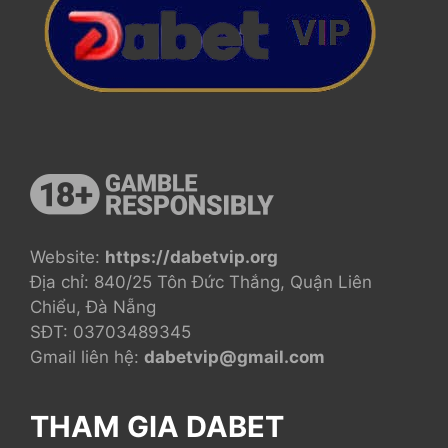
Website:
https://dabetvip.org
Địa chỉ: 840/25 Tôn Đức Thắng, Quận Liên
Chiểu, Đà Nẵng
SĐT: 03703489345
Gmail liên hệ:
dabetvip@gmail.com
THAM GIA DABET