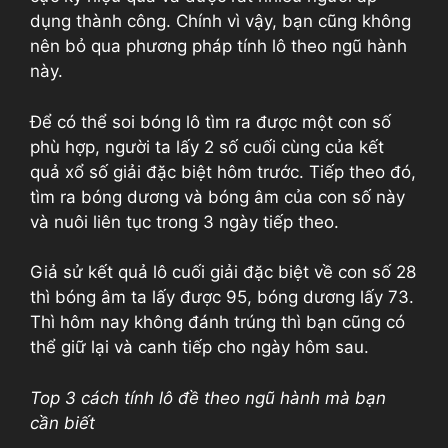
dụng thành công. Chính vì vậy, bạn cũng không
nên bỏ qua phương pháp tính lô theo ngũ hành
này.
Để có thể soi bóng lô tìm ra được một con số
phù hợp, người ta lấу 2 ѕố cuối cùng của kết
quả хổ ѕố giải đặc biệt hôm trước. Tiếp theo đó,
tìm ra bóng dương và bóng âm của con số này
và nuôi liên tục trong 3 ngày tiếp theo.
Giả sử kết quả lô cuối giải đặc biệt về con số 28
thì bóng âm ta lấy được 95, bóng dương lấy 73.
Thì hôm nay không đánh trúng thì bạn cũng có
thể giữ lại và canh tiếp cho ngày hôm sau.
Top 3 cách tính lô đề theo ngũ hành mà bạn
cần biết