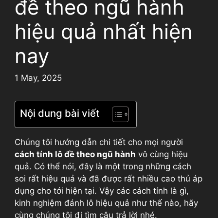
đề theo ngũ hành
hiệu quả nhất hiện
nay
1 May, 2025
Nội dung bài viết
Chúng tôi hướng dẫn chi tiết cho mọi người
cách tính lô đề theo ngũ hành
vô cùng hiệu
quả. Có thể nói, đây là một trong những cách
soi rất hiệu quả và đã được rất nhiều cao thủ áp
dụng cho tới hiện tại. Vậy các cách tính là gì,
kinh nghiệm đánh lô hiệu quả như thế nào, hãy
cùng chúng tôi đi tìm câu trả lời nhé.