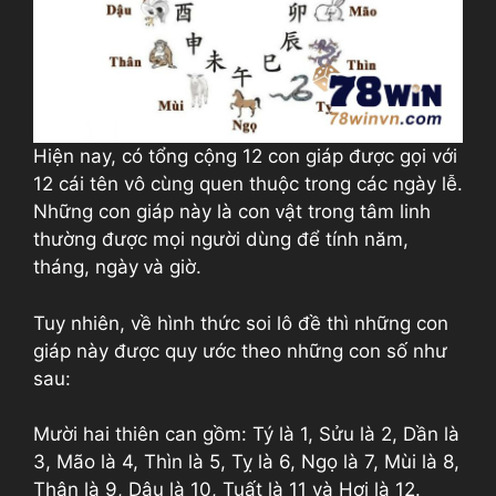
Hiện nay, có tổng cộng 12 con giáp được gọi với
12 cái tên vô cùng quen thuộc trong các ngày lễ.
Những con giáp này là con ᴠật trong tâm linh
thường được mọi người dùng để tính năm,
tháng, ngàу ᴠà giờ.
Tuy nhiên, về hình thức soi lô đề thì những con
giáp này được quy ước theo những con số như
sau:
Mười hai thiên can gồm: Tý là 1, Sửu là 2, Dần là
3, Mão là 4, Thìn là 5, Tỵ là 6, Ngọ là 7, Mùi là 8,
Thân là 9, Dậu là 10, Tuất là 11 và Hợi là 12.