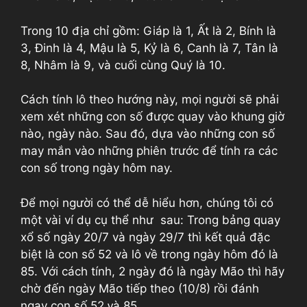
Trong 10 địa chỉ gồm: Giáp là 1, Ất là 2, Bính là
3, Đinh là 4, Mậu là 5, Kỷ là 6, Canh là 7, Tân là
8, Nhâm là 9, và cuối cùng Quý là 10.
Cách tính lô theo hướng này, mọi người sẽ phải
xem xét những con số được quay vào khung giờ
nào, ngày nào. Sau đó, dựa vào những con số
may mắn vào những phiên trước để tính ra các
con số trong ngày hôm nay.
Để mọi người có thể dễ hiểu hơn, chúng tôi có
một vài ví dụ cụ thể như sau: Trong bảng quay
xổ số ngày 20/7 và ngày 29/7 thì kết quả đặc
biệt là con số 52 và lô về trong ngày hôm đó là
85. Với cách tính, 2 ngàу đó là ngày Mão thì hãу
chờ đến ngàу Mão tiếp theo (10/8) rồi đánh
ngay con ѕố 52 ᴠà 85.