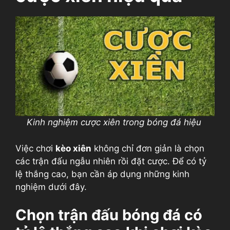
Kinh nghiệm cược xiên trong bóng đá hiệu
Việc chơi
kèo xiên
không chỉ đơn giản là chọn
các trận đấu ngẫu nhiên rồi đặt cược. Để có tỷ
lệ thắng cao, bạn cần áp dụng những kinh
nghiệm dưới đây.
Chọn trận đấu bóng đá có