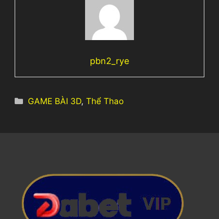
pbn2_rye
Categories
GAME BÀI 3D
,
Thể Thao