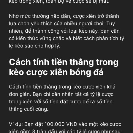
kèo trong xiên, toàn bộ vé cược sẽ bị mất.
Nhờ mức thưởng hấp dẫn, cược xiên trở thành
lựa chọn yêu thích của nhiều người chơi. Tuy
nhiên, để thành công với loại kèo này, bạn cần
có kiến thức vững chắc và biết cách phân tích tỷ
lệ kèo sao cho hợp lý.
Cách tính tiền thắng trong
kèo cược xiên bóng đá
Cách tính tiền thắng trong kèo cược xiên khá
đơn giản. Bạn chỉ cần nhân tất cả tỷ lệ cược
trong xiên với số tiền đặt cược để ra số tiền
thắng cuối cùng.
Ví dụ: Bạn đặt 100.000 VNĐ vào một kèo cược
xiên gồm 3 trận đấu với các tỷ lệ cược như sau: