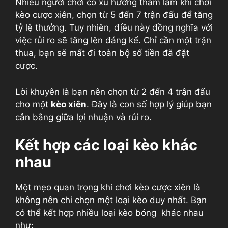
Nhiều người chơi có xu hướng tham lam khi chơi
kèo cược xiên, chọn từ 5 đến 7 trận đấu để tăng
tỷ lệ thưởng. Tuy nhiên, điều này đồng nghĩa với
việc rủi ro sẽ tăng lên đáng kể. Chỉ cần một trận
thua, bạn sẽ mất đi toàn bộ số tiền đã đặt
cược.
Lời khuyên là bạn nên chọn từ 2 đến 4 trận đấu
cho một
kèo xiên
. Đây là con số hợp lý giúp bạn
cân bằng giữa lợi nhuận và rủi ro.
Kết hợp các loại kèo khác
nhau
Một mẹo quan trọng khi chơi kèo cược xiên là
không nên chỉ chọn một loại kèo duy nhất. Bạn
có thể kết hợp nhiều loại kèo bóng khác nhau
như: