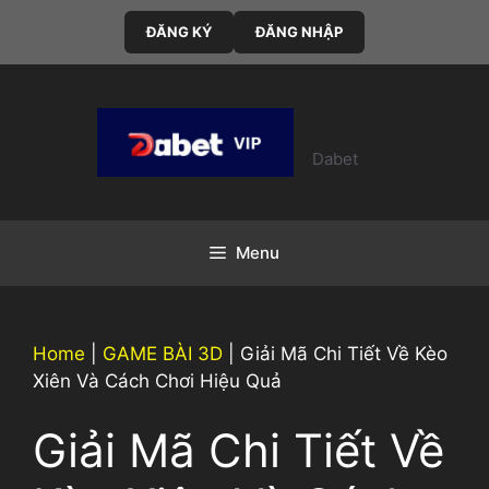
Skip
ĐĂNG KÝ
ĐĂNG NHẬP
to
content
Dabet
Dabet
Menu
Home
|
GAME BÀI 3D
|
Giải Mã Chi Tiết Về Kèo
Xiên Và Cách Chơi Hiệu Quả
Giải Mã Chi Tiết Về