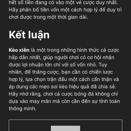
hết số tiền đang có vào một vé cược duy nhất.
Hãy phân bổ tiền vốn một cách hợp lý để duy trì
chơi được trong một thời gian dài.
Kết luận
Kèo xiên
là một trong những hình thức cá cược
hấp dẫn nhất, giúp người chơi có cơ hội nhận
được lợi nhuận lớn chỉ với số vốn nhỏ. Tuy
nhiên, để thắng cược, bạn cần có chiến lược
hợp lý, lựa chọn trận đấu một cách cẩn thận và
áp dụng các mẹo soi kèo hiệu quả đã chia sẻ.
Hãy nhớ rằng, chơi cá cược bóng đá không chỉ
dựa vào may mắn mà còn cần đến sự tính toán
thông minh.