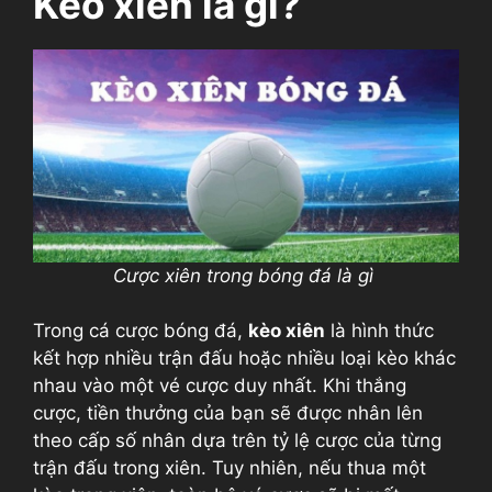
Kèo xiên là gì?
Cược xiên trong bóng đá là gì
Trong cá cược bóng đá,
kèo xiên
là hình thức
kết hợp nhiều trận đấu hoặc nhiều loại kèo khác
nhau vào một vé cược duy nhất. Khi thắng
cược, tiền thưởng của bạn sẽ được nhân lên
theo cấp số nhân dựa trên tỷ lệ cược của từng
trận đấu trong xiên. Tuy nhiên, nếu thua một