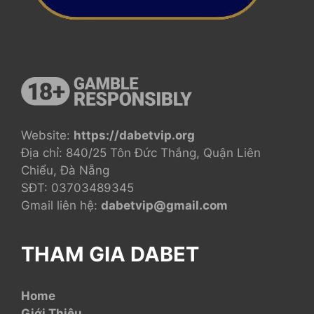
Website:
https://dabetvip.org
Địa chỉ: 840/25 Tôn Đức Thắng, Quận Liên
Chiểu, Đà Nẵng
SĐT: 03703489345
Gmail liên hệ:
dabetvip@gmail.com
THAM GIA DABET
Home
Giới Thiệu