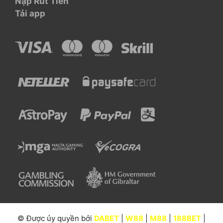
Nạp Rút Tiền
Tải app
© Được ủy quyền bởi
DABET
|
W88
|
M88
|
188BET
|