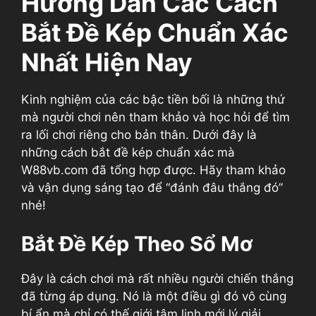
Hướng Dẫn Các Cách
Bắt Đề Kép Chuẩn Xác
Nhất Hiện Nay
Kinh nghiệm của các bậc tiền bối là những thứ
mà người chơi nên tham khảo và học hỏi để tìm
ra lối chơi riêng cho bản thân. Dưới đây là
những cách bắt đề kép chuẩn xác mà
W88vb.com đã tổng hợp được. Hãy tham khảo
và vận dụng sáng tạo để “đánh đâu thắng đó”
nhé!
Bắt Đề Kép Theo Sổ Mơ
Đây là cách chơi mà rất nhiều người chiến thắng
đã từng áp dụng. Nó là một điều gì đó vô cùng
bí ẩn mà chỉ có thế giới tâm linh mới lý giải