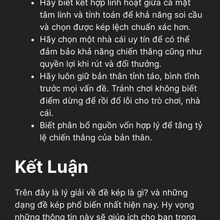
Hãy biết kết hợp linh hoạt giữa cả mặt
tâm linh và tính toán để khả năng soi cầu
và chọn được kép lệch chuẩn xác hơn.
Hãy chọn một nhà cái uy tín để có thể
đảm bảo khả năng chiến thắng cũng như
quyền lợi khi rút và đổi thưởng.
Hãy luôn giữ bản thân tỉnh táo, bình tĩnh
trước mọi vấn đề. Tránh chơi không biết
điểm dừng để rồi đổ lỗi cho trò chơi, nhà
cái.
Biết phân bổ nguồn vốn hợp lý để tăng tỷ
lệ chiến thắng của bản thân.
Kết Luận
Trên đây là lý giải về đề kép là gì? và những
dạng đề kép phổ biến nhất hiện nay. Hy vọng
những thông tin này sẽ giúp ích cho bạn trong