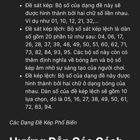
Đề sát kép: Bộ số của dạng đề này sẽ
được hình thành bởi hai chữ số liền nhau.
Ví dụ như 01, 10, 12, 21, 32,…
Đề sát kép lệch: Bộ số sát kép lệch là dàn
số gồm 20 phần tử như sau: 04, 06, 17,
26, 28, 37, 39, 48, 49, 50, 51, 60, 62, 71,
73, 82, 84, 93, 95. Các bộ số này còn có
thêm định nghĩa về bóng âm và bộ số
kép âm nhờ sự sáng tạo của người chơi.
Đề kép lệch: Bộ số của dạng đề này được
hình thành bởi hai chữ ở dạng bóng của
nhau. Dàn số của đề kép lệch sẽ gồm 10
lựa chọn, đó là 05, 16, 27, 38, 49, 50, 61,
72, 83, 94.
Các Dạng Đề Kép Phổ Biến