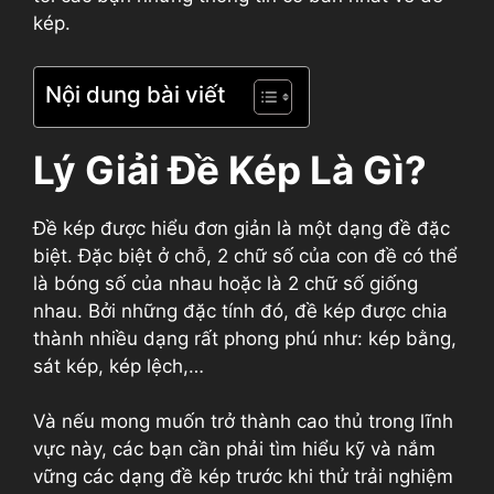
kép.
Nội dung bài viết
Lý Giải Đề Kép Là Gì?
Đề kép được hiểu đơn giản là một dạng đề đặc
biệt. Đặc biệt ở chỗ, 2 chữ số của con đề có thể
là bóng số của nhau hoặc là 2 chữ số giống
nhau. Bởi những đặc tính đó, đề kép được chia
thành nhiều dạng rất phong phú như: kép bằng,
sát kép, kép lệch,…
Và nếu mong muốn trở thành cao thủ trong lĩnh
vực này, các bạn cần phải tìm hiểu kỹ và nắm
vững các dạng đề kép trước khi thử trải nghiệm