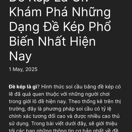
Khám Phá Những
Dạng Đề Kép Phổ
Biến Nhất Hiện
Nay
1 May, 2025
Đề kép là gì
? Hình thức soi cầu bằng đề kép có
lẽ đã quá quen thuộc với những người chơi
trong giới lô đề hiện nay. Theo thống kê trên thị
trường, đây là phương pháp soi cầu có tỷ lệ
chính xác tương đối cao và được nhiều cao thủ
sử dụng. Trong bài viết dưới đây, sẽ giới thiệu
tới các bạn những thông tin cơ bản nhất về đề